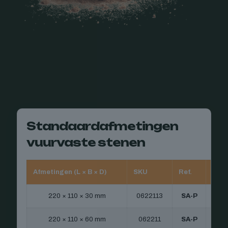
Standaardafmetingen
vuurvaste stenen
Afmetingen (L × B × D)
SKU
Ref.
Eenh
220 × 110 × 30 mm
0622113
SA-P
220 × 110 × 60 mm
062211
SA-P