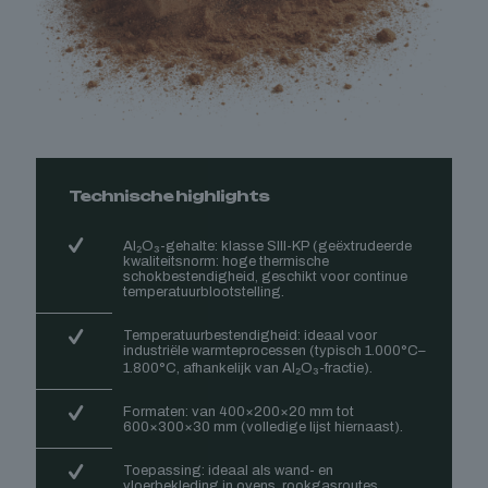
Technische highlights
Al₂O₃-gehalte: klasse SIII-KP (geëxtrudeerde
kwaliteitsnorm: hoge thermische
schokbestendigheid, geschikt voor continue
temperatuurblootstelling.
Temperatuurbestendigheid: ideaal voor
industriële warmteprocessen (typisch 1.000°C–
1.800°C, afhankelijk van Al₂O₃-fractie).
Formaten: van 400×200×20 mm tot
600×300×30 mm (volledige lijst hiernaast).
Toepassing: ideaal als wand- en
vloerbekleding in ovens, rookgasroutes,