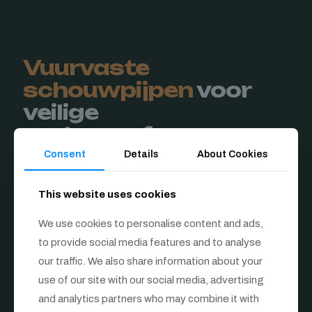
Vuurvaste
schouwpijpen
voor
veilige
rookgasafvoer en
hoge thermische
Consent
Details
About Cookies
belasting
This website uses cookies
Refractaire schouwpotten vormen het kernonderdeel van
duurzame en veilige rookkanalen voor allesbranders, hout-
We use cookies to personalise content and ads,
en kolenkachels. Ze worden geproduceerd uit
to provide social media features and to analyse
hoogwaardige vuurvaste klei en zijn ontworpen om
extreme rookgastemperaturen, thermische schokken en
our traffic. We also share information about your
agressieve condensaten probleemloos te weerstaan.
use of our site with our social media, advertising
Dankzij hun massieve wandopbouw en gecontroleerde
and analytics partners who may combine it with
keramische structuur zijn deze schouwpijpen volledig