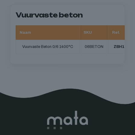
Vuurvaste beton
Naam
SKU
Ref.
Vuurvaste Beton 0/6 1400°C
06BETON
ZBH120-6