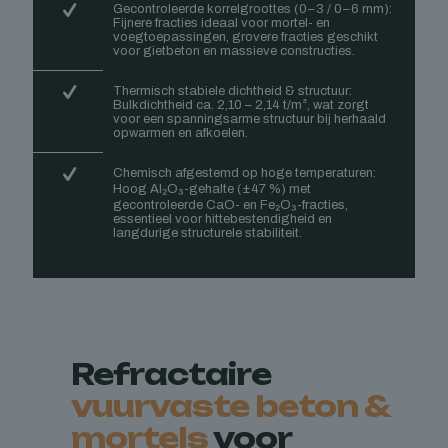
Gecontroleerde korrelgroottes (0–3 / 0–6 mm):
Fijnere fracties ideaal voor mortel- en
voegtoepassingen, grovere fracties geschikt
voor gietbeton en massieve constructies.
Thermisch stabiele dichtheid & structuur:
Bulkdichtheid ca. 2,10 – 2,14 t/m³, wat zorgt
voor een spanningsarme structuur bij herhaald
opwarmen en afkoelen.
Chemisch afgestemd op hoge temperaturen:
Hoog Al₂O₃-gehalte (±47 %) met
gecontroleerde CaO- en Fe₂O₃-fracties,
essentieel voor hittebestendigheid en
langdurige structurele stabiliteit.
Refractaire
vuurvaste beton &
mortels
voor