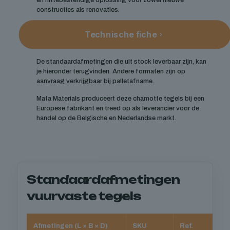
en hittebestendige oplossing voor zowel nieuwe
constructies als renovaties.
Technische fiche
De standaardafmetingen die uit stock leverbaar zijn, kan
je hieronder terugvinden. Andere formaten zijn op
aanvraag verkrijgbaar bij palletafname.
Mata Materials produceert deze chamotte tegels bij een
Europese fabrikant en treed op als leverancier voor de
handel op de Belgische en Nederlandse markt.
Standaardafmetingen
vuurvaste tegels
Afmetingen (L × B × D)
SKU
Ref.
Ee