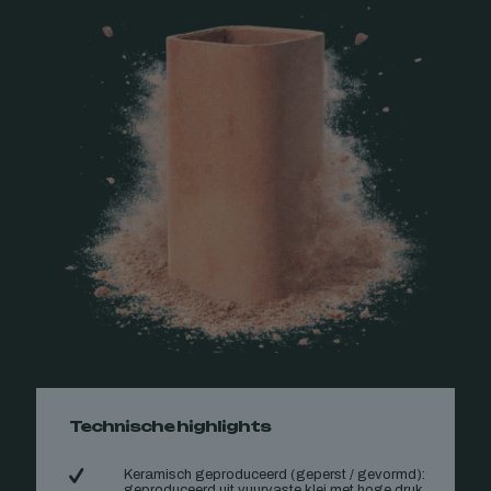
Technische highlights
Keramisch geproduceerd (geperst / gevormd):
geproduceerd uit vuurvaste klei met hoge druk